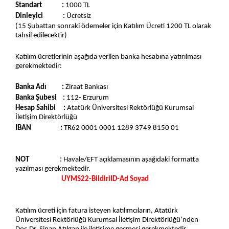
İletişim
Standart
:
1000 TL
Dinleyici :
Ücretsiz
(15 Şubattan sonraki ödemeler için Katılım Ücreti 1200 TL olarak
tahsil edilecektir)
Katılım ücretlerinin aşağıda verilen banka hesabına yatırılması
gerekmektedir:
Banka Adı :
Ziraat Bankası
Banka Şubesi :
112- Erzurum
Hesap Sahibi :
Atatürk Üniversitesi Rektörlüğü Kurumsal
İletişim Direktörlüğü
IBAN :
TR62 0001 0001 1289 3749 8150 01
NOT :
Havale/EFT açıklamasının aşağıdaki formatta
yazılması gerekmektedir.
UYMS22-BildiriID-Ad Soyad
Katılım ücreti için fatura isteyen katılımcıların, Atatürk
Üniversitesi Rektörlüğü Kurumsal İletişim Direktörlüğü’nden