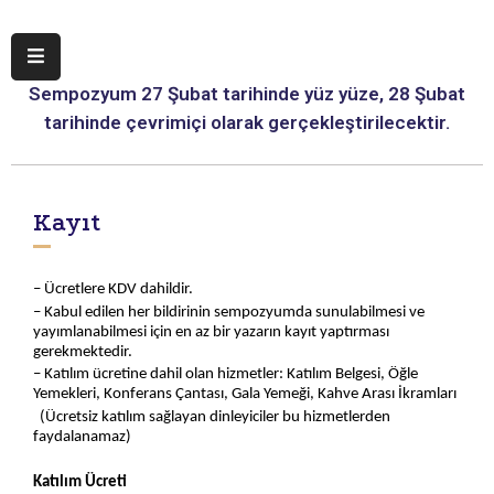
Sempozyum 27 Şubat tarihinde yüz yüze, 28 Şubat
Anasayfa
tarihinde çevrimiçi olarak gerçekleştirilecektir.
Bildiri
Program
Kayıt
Organizasyon
– Ücretlere KDV dahildir.
Kayıt
– Kabul edilen her bildirinin sempozyumda sunulabilmesi ve
yayımlanabilmesi için en az bir yazarın kayıt yaptırması
Ulaşım
gerekmektedir.
&
– Katılım ücretine dahil olan hizmetler: Katılım Belgesi, Öğle
Yemekleri, Konferans Çantası, Gala Yemeği, Kahve Arası İkramları
Konaklama
(Ücretsiz katılım sağlayan dinleyiciler bu hizmetlerden
faydalanamaz)
Tarihçe
Katılım Ücreti