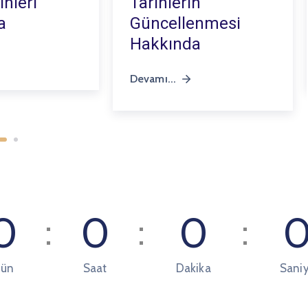
ihleri
Tarihlerin
a
Güncellenmesi
Hakkında
Devamı...
0
0
0
ün
Saat
Dakika
Sani