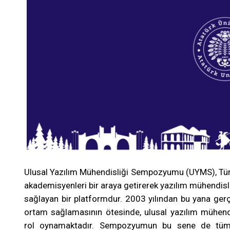
Ulusal Yazılım Mühendisliği Sempozyumu (UYMS), Türki
akademisyenleri bir araya getirerek yazılım mühendisl
sağlayan bir platformdur. 2003 yılından bu yana gerçe
ortam sağlamasının ötesinde, ulusal yazılım mühendi
rol oynamaktadır. Sempozyumun bu sene de tüm kat